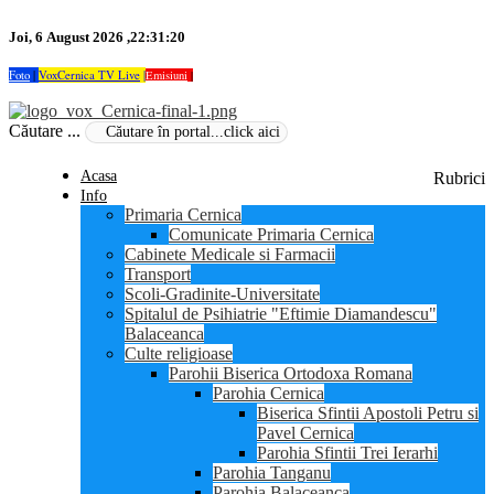
Joi, 6 August 2026 ,22:31:20
Foto
|
VoxCernica TV Live
|
Emisiuni
|
Căutare ...
Acasa
Rubrici
Info
Primaria Cernica
Comunicate Primaria Cernica
Cabinete Medicale si Farmacii
Transport
Scoli-Gradinite-Universitate
Spitalul de Psihiatrie "Eftimie Diamandescu"
Balaceanca
Culte religioase
Parohii Biserica Ortodoxa Romana
Parohia Cernica
Biserica Sfintii Apostoli Petru si
Pavel Cernica
Parohia Sfintii Trei Ierarhi
Parohia Tanganu
Parohia Balaceanca