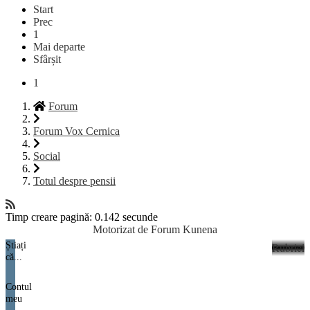
Start
Prec
1
Mai departe
Sfârșit
1
Forum
Forum Vox Cernica
Social
Totul despre pensii
Timp creare pagină: 0.142 secunde
Motorizat de
Forum Kunena
Știați
Rubrici
că...
Contul
meu