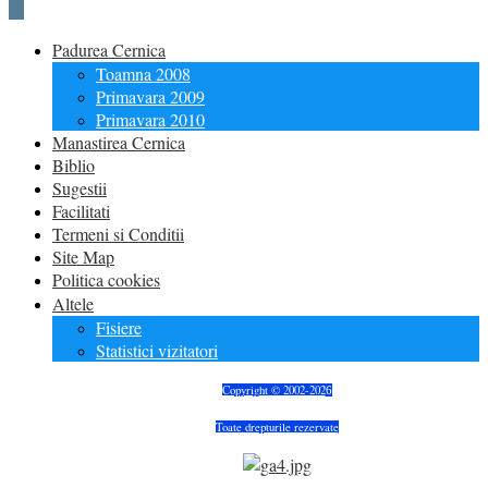
Padurea Cernica
Toamna 2008
Primavara 2009
Primavara 2010
Manastirea Cernica
Biblio
Sugestii
Facilitati
Termeni si Conditii
Site Map
Politica cookies
Altele
Fisiere
Statistici vizitatori
Copyright © 2002-202
6
Toate drepturile rezervate