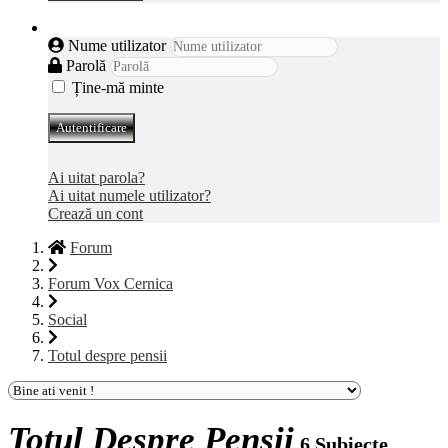
Autentificare
Nume utilizator
Parolă
Ține-mă minte
Autentificare
Ai uitat parola?
Ai uitat numele utilizator?
Crează un cont
Forum
Forum Vox Cernica
Social
Totul despre pensii
Totul Despre Pensii
6 Subiecte