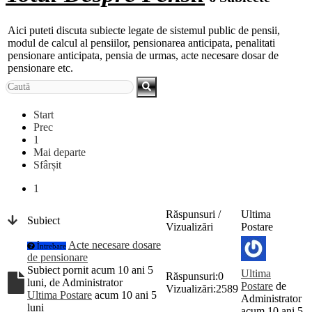
Aici puteti discuta subiecte legate de sistemul public de pensii,
modul de calcul al pensiilor, pensionarea anticipata, penalitati
pensionare anticipata, pensia de urmas, acte necesare dosar de
pensionare etc.
Start
Prec
1
Mai departe
Sfârșit
1
Răspunsuri /
Ultima
Subiect
Vizualizări
Postare
Acte necesare dosare
Întrebare
de pensionare
Subiect pornit acum 10 ani 5
Ultima
Răspunsuri:
0
luni, de
Administrator
Postare
de
Vizualizări:
2589
Ultima Postare
acum 10 ani 5
Administrator
luni
acum 10 ani 5