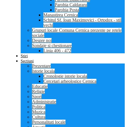
Parohia Caldararu
Parohia Posta
Manastirea Cernica
Schitul Sf. Ioan Maximovici - Ortodox - stil
vechi
Grupuri locale Comuna Cernica prezente pe retele
sociale
Despre noi
Sondaje si chestionare
Linia 406 - 472
Stiri
Sectiuni
Prezentare
Istorie locala
Cronologie istorie locala
Cercetari arheologice Cernica
Educatie
Religie
Sport
Administratie
Politica
Muzica
Cultura
Personalitati locale