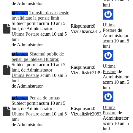
de
Administrator
luni
Transfer dosar pensie
Întrebare
invaliditate la pensie limit
Subiect pornit acum 10 ani 5
Ultima
Răspunsuri:
0
luni, de
Administrator
Postare
de
Vizualizări:
2312
Ultima Postare
acum 10 ani 5
Administrator
luni
acum 10 ani 5
de
Administrator
luni
Sistemul public de
Întrebare
pensii pe intelesul tuturor.
Subiect pornit acum 10 ani 5
Ultima
Răspunsuri:
0
luni, de
Administrator
Postare
de
Vizualizări:
2139
Ultima Postare
acum 10 ani 5
Administrator
luni
acum 10 ani 5
de
Administrator
luni
Pensia de urmas
Întrebare
Subiect pornit acum 10 ani 5
Ultima
luni, de
Administrator
Răspunsuri:
0
Postare
de
Ultima Postare
acum 10 ani 5
Vizualizări:
2053
Administrator
luni
acum 10 ani 5
de
Administrator
luni