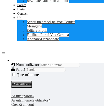
Rezultate cautare in anunturi
Forum
Harta
Contact
Util
Scrieti un articol pe Vox Cernica
Mesagerie
Editare Profil
Facilitati Portal Vox Cernica
Abonare-Dezabonare
Autentificare
Nume utilizator
Parolă
Ține-mă minte
Autentificare
Ai uitat parola?
Ai uitat numele utilizator?
Crează un cont