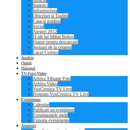
Atractii
Statistici
Infrastructura
Obiceiuri si Traditii
Casa si gradina
Social
Alegeri 2012
D-ale lui Mihai Boboc
Fisiere pentru descarcare
Sesizari de la cetateni
Lacul Cernica
Analize
Opinii
National
TV-Foto-Video
Arhiva Albume Foto
Arhiva Video
VoxCernica TV Live
Program VoxCernica TV Live
Evenimente
Calendar
Publicati un eveniment
Evenimentele mele
Exporta evenimente
Anunturi