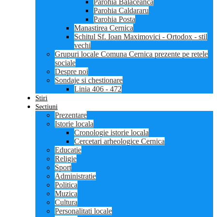
Parohia Balaceanca
Parohia Caldararu
Parohia Posta
Manastirea Cernica
Schitul Sf. Ioan Maximovici - Ortodox - stil
vechi
Grupuri locale Comuna Cernica prezente pe retele
sociale
Despre noi
Sondaje si chestionare
Linia 406 - 472
Stiri
Sectiuni
Prezentare
Istorie locala
Cronologie istorie locala
Cercetari arheologice Cernica
Educatie
Religie
Sport
Administratie
Politica
Muzica
Cultura
Personalitati locale