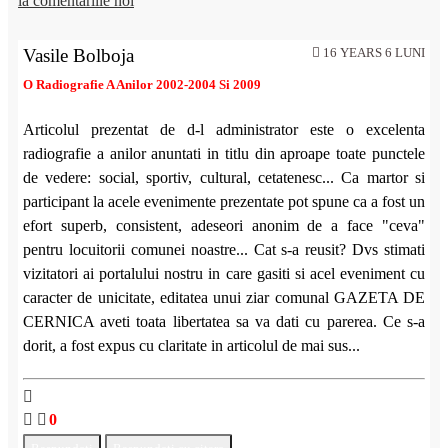
la comentariile noi
Vasile Bolboja
16 YEARS 6 LUNI
O Radiografie A Anilor 2002-2004 Si 2009
Articolul prezentat de d-l administrator este o excelenta
radiografie a anilor anuntati in titlu din aproape toate punctele
de vedere: social, sportiv, cultural, cetatenesc... Ca martor si
participant la acele evenimente prezentate pot spune ca a fost un
efort superb, consistent, adeseori anonim de a face "ceva"
pentru locuitorii comunei noastre... Cat s-a reusit? Dvs stimati
vizitatori ai portalului nostru in care gasiti si acel eveniment cu
caracter de unicitate, editatea unui ziar comunal GAZETA DE
CERNICA aveti toata libertatea sa va dati cu parerea. Ce s-a
dorit, a fost expus cu claritate in articolul de mai sus...
0