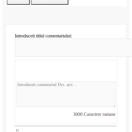
Raspundeti
Raspundeti cu citare
Introduceti titlul comentariului:
3000
Caractere ramase