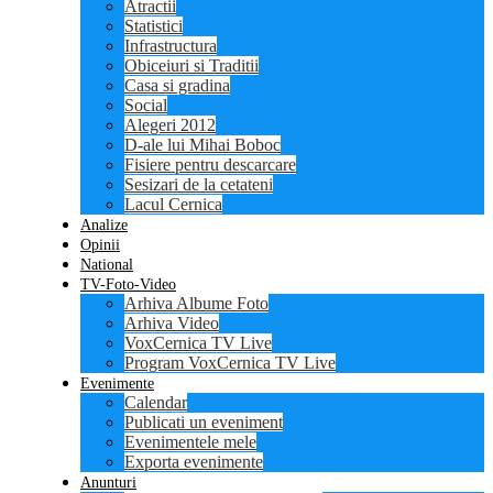
Atractii
Statistici
Infrastructura
Obiceiuri si Traditii
Casa si gradina
Social
Alegeri 2012
D-ale lui Mihai Boboc
Fisiere pentru descarcare
Sesizari de la cetateni
Lacul Cernica
Analize
Opinii
National
TV-Foto-Video
Arhiva Albume Foto
Arhiva Video
VoxCernica TV Live
Program VoxCernica TV Live
Evenimente
Calendar
Publicati un eveniment
Evenimentele mele
Exporta evenimente
Anunturi