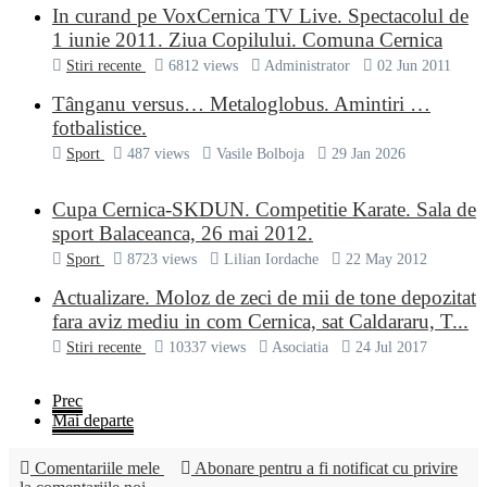
In curand pe VoxCernica TV Live. Spectacolul de
1 iunie 2011. Ziua Copilului. Comuna Cernica
Stiri recente
6812 views
Administrator
02 Jun 2011
Tânganu versus… Metaloglobus. Amintiri …
fotbalistice.
Sport
487 views
Vasile Bolboja
29 Jan 2026
Cupa Cernica-SKDUN. Competitie Karate. Sala de
sport Balaceanca, 26 mai 2012.
Sport
8723 views
Lilian Iordache
22 May 2012
Actualizare. Moloz de zeci de mii de tone depozitat
fara aviz mediu in com Cernica, sat Caldararu, T...
Stiri recente
10337 views
Asociatia
24 Jul 2017
Prec
Mai departe
Comentariile mele
Abonare pentru a fi notificat cu privire