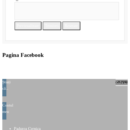
Previzualizare
Trimiteti
Resetare
Pagina Facebook
Rubrici
Știați
că...
Contul
meu
Padurea Cernica