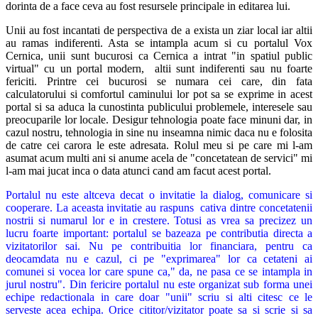
dorinta de a face ceva au fost resursele principale in editarea lui.
Unii au fost incantati de perspectiva de a exista un ziar local iar altii
au ramas indiferenti. Asta se intampla acum si cu portalul Vox
Cernica, unii sunt bucurosi ca Cernica a intrat "in spatiul public
virtual" cu un portal modern, altii sunt indiferenti sau nu foarte
fericiti. Printre cei bucurosi se numara cei care, din fata
calculatorului si comfortul caminului lor pot sa se exprime in acest
portal si sa aduca la cunostinta publicului problemele, interesele sau
preocuparile lor locale. Desigur tehnologia poate face minuni dar, in
cazul nostru, tehnologia in sine nu inseamna nimic daca nu e folosita
de catre cei carora le este adresata. Rolul meu si pe care mi l-am
asumat acum multi ani si anume acela de "concetatean de servici" mi
l-am mai jucat inca o data atunci cand am facut acest portal.
Portalul nu este altceva decat o invitatie la dialog, comunicare si
cooperare. La aceasta invitatie au raspuns cativa dintre concetatenii
nostrii si numarul lor e in crestere. Totusi as vrea sa precizez un
lucru foarte important: portalul se bazeaza pe contributia directa a
vizitatorilor sai. Nu pe contribuitia lor financiara, pentru ca
deocamdata nu e cazul, ci pe "exprimarea" lor ca cetateni ai
comunei si vocea lor care spune ca," da, ne pasa ce se intampla in
jurul nostru". Din fericire portalul nu este organizat sub forma unei
echipe redactionala in care doar "unii" scriu si alti citesc ce le
serveste acea echipa. Orice cititor/vizitator poate sa si scrie si sa