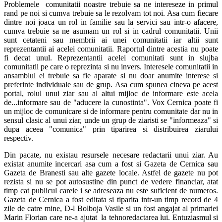
Problemele comunitatii noastre trebuie sa ne intereseze in primul
rand pe noi si cumva trebuie sa le rezolvam tot noi. Asa cum fiecare
dintre noi joaca un rol in familie sau la servici sau intr-o afacere,
cumva trebuie sa ne asumam un rol si in cadrul comunitatii. Unii
sunt cetateni sau membrii ai unei comunitatii iar altii sunt
reprezentantii ai acelei comunitatii. Raportul dintre acestia nu poate
fi decat unul. Reprezentantii acelei comunitati sunt in slujba
comunitatii pe care o reprezinta si nu invers. Interesele comunitatii in
ansamblul ei trebuie sa fie aparate si nu doar anumite interese si
preferinte individuale sau de grup. Asa cum spunea cineva pe acest
portal, rolul unui ziar sau al altui mijloc de informare este acela
de...informare sau de "aducere la cunostinta". Vox Cernica poate fi
un mijloc de comunicare si de informare pentru comunitate dar nu in
sensul clasic al unui ziar, unde un grup de ziaristi se "informeaza" si
dupa aceea "comunica" prin tiparirea si distribuirea ziarului
respectiv.
Din pacate, nu existau resursele necesare redactarii unui ziar. Au
existat anumite incercari asa cum a fost si Gazeta de Cernica sau
Gazeta de Branesti sau alte gazete locale. Astfel de gazete nu pot
rezista si nu se pot autosustine din punct de vedere financiar, atat
timp cat publicul careie i se adreseaza nu este suficient de numeros.
Gazeta de Cernica a fost editata si tiparita intr-un timp record de 4
zile de catre mine, D-l Bolboja Vasile si un fost angajat al primariei
Marin Florian care ne-a ajutat la tehnoredactarea lui. Entuziasmul si