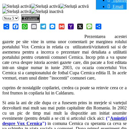
Tipărire
Email
Share
Facebook
WhatsApp
Email
Telegram
Messenger
Gmail
Yahoo
X
Message
Share
Prezentarea acestei
Mail
gazete pe site vine in urma unor comentarii pe marginea rolului
portalului Vox Cernica in relatia cu
utilizatorii/vizitatorii sai si de
asemenea pentru a incerca o prezentare mai detaliata a utilitatii
portalului pentru cetatenii comunei Cernica. Incep prin a va spune
cate ceva despre istoria acestei gazete care, din pacate a fost editata
intr-un singur numar in iunie 2003, cu ocazia concertului Vox
Cernica si a campionatului de fotbal Cupa Cernica editia II. In acele
vremuri, eram unul dintre "inocentii" comunei care,
cuprins de nostalgiile copilariei, credea ca poate sa reinvie ceea ce a
fost frumos in copilaria lui in Caldararu.
Si asta la ani de zile dupa ce a fusesem prins in mrejele si vartejul
dezvoltarii mai mult sau mai putin capitaliste din Romania. In 2002
cu un pic de timp mai mult la dispozitie am initiat anumite
evenimente (pentru detalii a se citi si articolul click aici:
("
Amintiri
despre Vox Cernica
")
in comuna Cernica cu speranta ca ceva se
va schimba in viata sociala a comunei. Dupa primul eveniment din