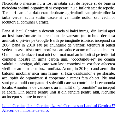
Niciodata o meserie nu a fost invatata atat de repede si de bine si
niciodata spiritul organizarii si cooperarii nu a inflorit atat de repede.
Terenuri care alta data erau destinate agriculturii sau picnicurilor la
iarba verde, acum sustin casele si veniturile noilor sau vechilor
locuitori ai comunei Cernica.
Pana si lacul Cernica a devenit prada si halci intregi din luciul apei
au fost transformate in teren bun de vanzare (nu trebuie decat sa
aruncati o privire pe Google Earth pe imaginile istorice, incepand cu
2004 pana in 2010 sau pe anunturile de vanzari terenuri si puteti
vedea aceasta trista metamorfoza care aduce acum milioane de euro.
O multime de afaceri mai mici sau mai mari au inflorit si pe teritoriul
comunei noastre in urma carora unii, "cocotandu-se" pe coama
valului au castigat, altii, care s-au lasat convinsi ca vor face afacerea
vietii lor au ramas cu buza umflata. Acum, in 2010, cand aerul din
balonul imobiliar inca mai fasaie si faza deziluziilor e pe sfarsite,
acel spirit de organizare si cooperare a ramas fara obiect. Nu mai
sunt prea multi cumparatori solvabili care sa contribuie la economia
locala. Anunturile de vanzare s-au inmultit si "promotiile" au inceput
sa apara. Din pacate pentru unii si din fericire pentru altii, lucrurile
au inceput sa intre in normalitate.
Lacul Cernica, Iazul Cernica, Izlazul Cernica sau Land-ul Cernica !?
Afaceri de milioane de euro.