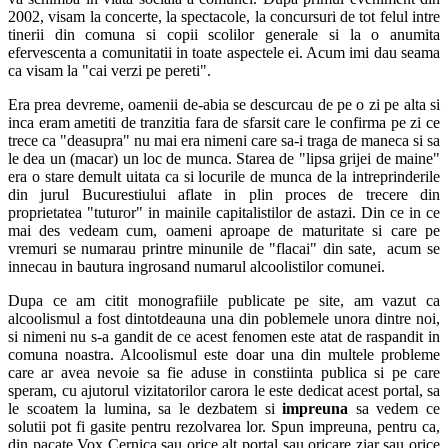
2002, visam la concerte, la spectacole, la concursuri de tot felul intre
tinerii din comuna si copii scolilor generale si la o anumita
efervescenta a comunitatii in toate aspectele ei. Acum imi dau seama
ca visam la "cai verzi pe pereti".
Era prea devreme, oamenii de-abia se descurcau de pe o zi pe alta si
inca eram ametiti de tranzitia fara de sfarsit care le confirma pe zi ce
trece ca "deasupra" nu mai era nimeni care sa-i traga de maneca si sa
le dea un (macar) un loc de munca. Starea de "lipsa grijei de maine"
era o stare demult uitata ca si locurile de munca de la intreprinderile
din jurul Bucurestiului aflate in plin proces de trecere din
proprietatea "tuturor" in mainile capitalistilor de astazi. Din ce in ce
mai des vedeam cum, oameni aproape de maturitate si care pe
vremuri se numarau printre minunile de "flacai" din sate, acum se
innecau in bautura ingrosand numarul alcoolistilor comunei.
Dupa ce am citit monografiile publicate pe site, am vazut ca
alcoolismul a fost dintotdeauna una din poblemele unora dintre noi,
si nimeni nu s-a gandit de ce acest fenomen este atat de raspandit in
comuna noastra. Alcoolismul este doar una din multele probleme
care ar avea nevoie sa fie aduse in constiinta publica si pe care
speram, cu ajutorul vizitatorilor carora le este dedicat acest portal, sa
le scoatem la lumina, sa le dezbatem si
im
preuna
sa vedem ce
solutii pot fi gasite pentru rezolvarea lor. Spun impreuna, pentru ca,
din pacate Vox Cernica sau orice alt portal sau oricare ziar sau orice