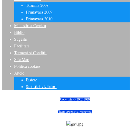
Toamna 2008
Primavara 2009
Primavara 2010
Manastirea Cernica
Biblio
Sugestii
Facilitati
Termeni si Conditii
Site Map
Politica cookies
Altele
Fisiere
Statistici vizitatori
Copyright © 2002-202
6
Toate drepturile rezervate