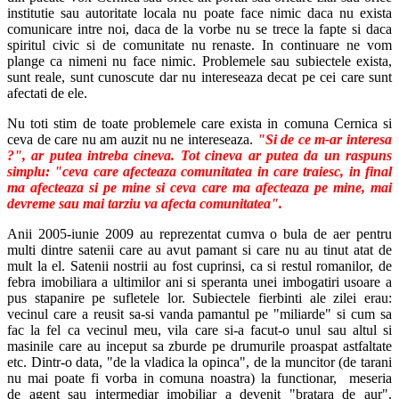
institutie sau autoritate locala nu poate face nimic daca nu exista
comunicare intre noi, daca de la vorbe nu se trece la fapte si daca
spiritul civic si de comunitate nu renaste. In continuare ne vom
plange ca nimeni nu face nimic. Problemele sau subiectele exista,
sunt reale, sunt cunoscute dar nu intereseaza decat pe cei care sunt
afectati de ele.
Nu toti stim de toate problemele care exista in comuna Cernica si
ceva de care nu am auzit nu ne intereseaza.
"Si de ce m-ar interesa
?", ar putea intreba cineva. Tot cineva ar putea da un raspuns
simplu: "ceva care afecteaza comunitatea in care traiesc, in final
ma afecteaza si pe mine si ceva care ma afecteaza pe mine, mai
devreme sau mai tarziu va afecta comunitatea".
Anii 2005-iunie 2009 au reprezentat cumva o bula de aer pentru
multi dintre satenii care au avut pamant si care nu au tinut atat de
mult la el. Satenii nostrii au fost cuprinsi, ca si restul romanilor, de
febra imobiliara a ultimilor ani si speranta unei imbogatiri usoare a
pus stapanire pe sufletele lor. Subiectele fierbinti ale zilei erau:
vecinul care a reusit sa-si vanda pamantul pe "miliarde" si cum sa
fac la fel ca vecinul meu, vila care si-a facut-o unul sau altul si
masinile care au inceput sa zburde pe drumurile proaspat astfaltate
etc. Dintr-o data, "de la vladica la opinca", de la muncitor (de tarani
nu mai poate fi vorba in comuna noastra) la functionar, meseria
de agent sau intermediar imobiliar a devenit "bratara de aur".