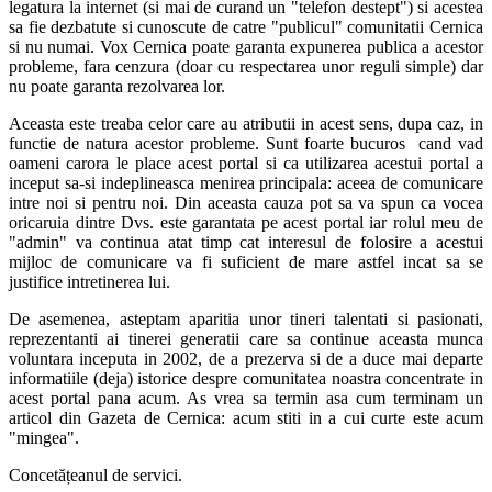
legatura la internet (si mai de curand un "telefon destept") si acestea
sa fie dezbatute si cunoscute de catre "publicul" comunitatii Cernica
si nu numai. Vox Cernica poate garanta expunerea publica a acestor
probleme, fara cenzura (doar cu respectarea unor reguli simple) dar
nu poate garanta rezolvarea lor.
Aceasta este treaba celor care au atributii in acest sens, dupa caz, in
functie de natura acestor probleme. Sunt foarte bucuros cand vad
oameni carora le place acest portal si ca utilizarea acestui portal a
inceput sa-si indeplineasca menirea principala: aceea de comunicare
intre noi si pentru noi. Din aceasta cauza pot sa va spun ca vocea
oricaruia dintre Dvs. este garantata pe acest portal iar rolul meu de
"admin" va continua atat timp cat interesul de folosire a acestui
mijloc de comunicare va fi suficient de mare astfel incat sa se
justifice intretinerea lui.
De asemenea, asteptam aparitia unor tineri talentati si pasionati,
reprezentanti ai tinerei generatii care sa continue aceasta munca
voluntara inceputa in 2002, de a prezerva si de a duce mai departe
informatiile (deja) istorice despre comunitatea noastra concentrate in
acest portal pana acum. As vrea sa termin asa cum terminam un
articol din Gazeta de Cernica: acum stiti in a cui curte este acum
"mingea".
Concetățeanul de servici.