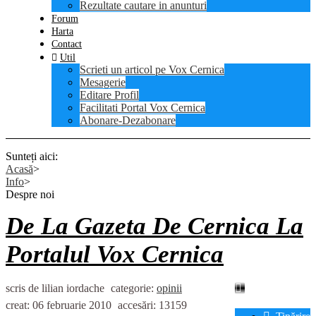
Rezultate cautare in anunturi
Forum
Harta
Contact
Util
Scrieti un articol pe Vox Cernica
Mesagerie
Editare Profil
Facilitati Portal Vox Cernica
Abonare-Dezabonare
Sunteți aici:
Acasă
Info
Despre noi
De La Gazeta De Cernica La
Portalul Vox Cernica
scris de lilian iordache
categorie:
opinii
creat: 06 februarie 2010
accesări: 13159