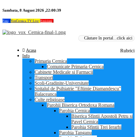
Sambata, 8 August 2026 ,22:00:39
Foto
|
VoxCernica TV Live
|
Emisiuni
|
Acasa
Rubrici
Info
Primaria Cernica
Comunicate Primaria Cernica
Cabinete Medicale si Farmacii
Transport
Scoli-Gradinite-Universitate
Spitalul de Psihiatrie "Eftimie Diamandescu"
Balaceanca
Culte religioase
Parohii Biserica Ortodoxa Romana
Parohia Cernica
Biserica Sfintii Apostoli Petru si
Pavel Cernica
Parohia Sfintii Trei Ierarhi
Parohia Tanganu