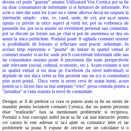
devina cel putin "gazetar" amator. Utilizatorii Vox Cernica pot sa fie
nu doar consumatori de informatie ci si furnizori de informatie. Pot
scrie o stire din satul lor (care nu e nimic altceva decat un raspuns la
intrebarile simple: cine, ce, cand, unde, de ce), pot sa-si spuna
opinia cu privire la orice aspect al vietii lor, pot sa vorbeasca de
pasiunile lor, pot sa-si anunte un eveniment personal sau comunitar,
pot sa discute pe forum sau pe chat si pot de asemenea sa dea un
anunt la mica publicitate. Portalul poate fi oglinda comunei noastre
si posibilitatile de folosire si reflectare sunt practic nelimitate. In
acelasi timp reprezinta o "poarta" de intrare in spatiul virtual al
comunei noastre si un loc unde pot fi concentrate informatii utile sau
iar comunitatea noastra poate fi prezentata din toate perspectivele
sale relevante (social, cultural, economic, etc.). Acum existam si noi
in spatiul virtual si nu doar pe Facebook (la nivel individual) si
depinde de noi daca vrem sa fim prezenti sau nu (ca si comunitate)
prin acest portal. Daca vrem si avem ceva de aratat lumii, acum
putem sa o facem fara sa mai asteptam "vreo" presa centrala pentru a
"jurnaliza" si viata noastra la nivel de comunitate.
Desigur, ar fi de preferat ca ceea ce putem arata sa fie un motiv de
mandrie pentru locuitorii comunei Cernica, dar nu putem prezenta
doar "realizarile" fara sa mentionam problemele si reciproca.
Portalul a fost conceput astfel incat sa fie cat mai interactiv pentru
cei carora le este adresat si sa-i ajute sa comunice intre ei iar
problemele sa poata fi expuse de oricine are un calculator si o