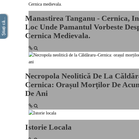
Manastirea Tanganu - Cernica, I
Știați că...
Loc Unde Pamantul Vorbeste Des
Cernica Medievala.
Necropola Neolitică De La Căldă
Cernica: Orașul Morților De Acu
De Ani
Istorie Locala