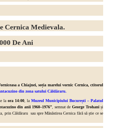
e Cernica Medievala.
.000 De Ani
rniceasa a Chiajnei, soția marelui vornic Cernica, ctitorul
Cantacuzino din zona satului Căldăraru
.
de la
ora 14:00
, la
Muzeul Municipiului București – Palatul
ntacuzino din anii 1960–1976”
, semnat de
George Trohani
și
ica, prin Căldăraru sau spre Mănăstirea Cernica fără să știe ce se