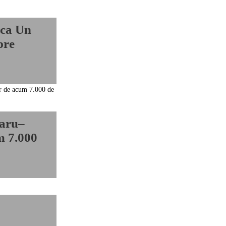
nca Un
pre
raru–
m 7.000