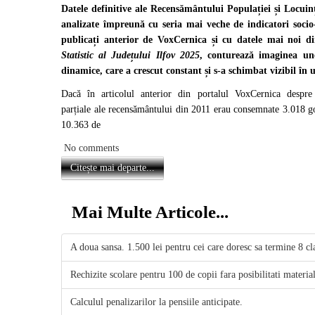
Datele definitive ale Recensământului Populației și Locuin
analizate împreună cu seria mai veche de indicatori socio
publicați anterior de VoxCernica și cu datele mai noi 
Statistic al Județului Ilfov 2025
, conturează imaginea u
dinamice, care a crescut constant și s-a schimbat vizibil în u
Dacă în articolul anterior din portalul VoxCernica despre 
parțiale ale recensământului din 2011 erau consemnate 3.018 go
10.363 de
No comments
Citește mai departe...
Mai Multe Articole...
A doua sansa. 1.500 lei pentru cei care doresc sa termine 8 cl
Rechizite scolare pentru 100 de copii fara posibilitati materia
Calculul penalizarilor la pensiile anticipate.