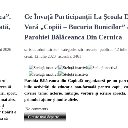
ca”.
Ce Învață Participanții La Școala 
ată,
Vară „Copiii – Bucuria Bunicilor”
Parohiei Bălăceanca Din Cernica
ai 2026
scris de
administrator
categorie:
stiri recente
publicat: 12 iuli
creat: 12 iulie 2023
accesări: 3461
urul
Parohia Bălăceanca din Capitală organizează pe tot parcu
erca să
iulie activități de educație non-formală pentru copii, c
ri, sport,
diverse teme: actorie, nutriție, vorbire și scriere corectă
 mai ales,
primului ajutor și multe altele.
 și
No comments
 tipărit o
Citește mai departe...
ea să