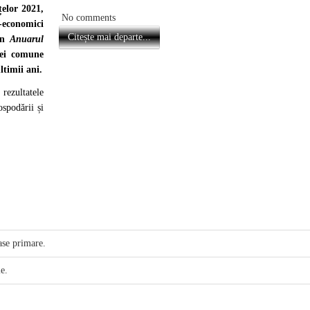
țelor 2021,
No comments
-economici
Citește mai departe...
din
Anuarul
nei comune
ltimii ani.
rezultatele
spodării și
ase primare.
le.