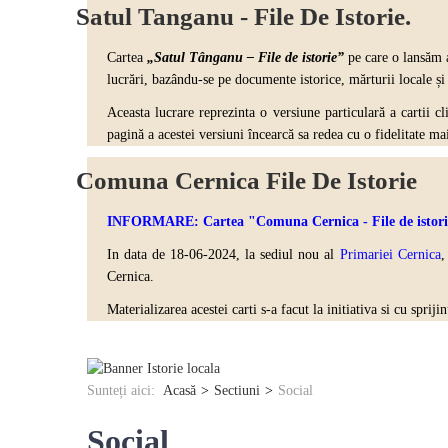
Satul Tanganu - File De Istorie.
Cartea
„Satul Tânganu – File de istorie”
pe care o lansăm a
lucrări, bazându-se pe documente istorice, mărturii locale și
Aceasta lucrare reprezinta o versiune particulară a cartii cl
pagină a acestei versiuni încearcă sa redea cu o fidelitate ma
Comuna Cernica File De Istorie
INFORMARE: Cartea "Comuna Cernica - File de istorie" 
In data de 18-06-2024, la sediul nou al
Primariei Cernica
,
Cernica.
Materializarea acestei carti s-a facut la initiativa si cu spri
Sunteți aici:
Acasă
Sectiuni
Social
Social