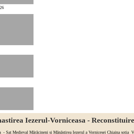
stirea Iezerul-Vorniceasa - Reconstituir
t Medieval Mărăcineni și Mănăstirea Iezerul a Vornicesei Chiajna soția Vorn