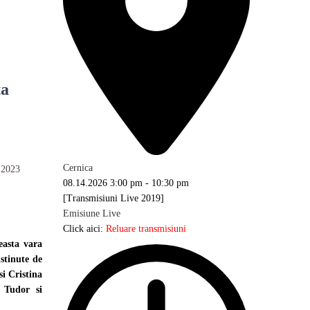
ta
Cernica
e 2023
08.14.2026
3:00 pm
-
10:30 pm
[Transmisiuni Live 2019]
Emisiune Live
Click aici:
Reluare transmisiuni
easta vara
ustinute de
si Cristina
a Tudor si