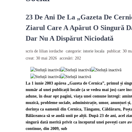
23 De Ani De La „Gazeta De Cerni
Ziarul Care A Apărut O Singură D
Dar Nu A Dispărut Niciodată
scris de lilian iordache
categorie:
istorie locala
publicat: 30 m
creat: 30 mai 2026
accesări: 202
La 1 iunie 2003 apărea „Gazeta de Cernica”, primul și sing
număr al unei publicații locale (a se vedea mai jos) care înc
adune, în doar opt pagini, viața unei comune întregi: aminti
muzică, probleme sociale, administrație, umor, anunțuri și,
dorința ca oamenii din Cernica, Tânganu, Căldăraru, Poșta
Bălăceanca să se audă unii pe alții. După 23 de ani, acel ziar
singură dată merită privit ca începutul unei povești care av
continue, din 2009, sub