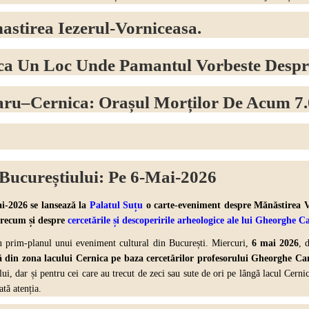
stirea Iezerul-Vorniceasa.
nca Un Loc Unde Pamantul Vorbeste Despr
aru–Cernica: Orașul Morților De Acum 7
Bucureștiului: Pe 6-Mai-2026
i-2026 se lansează la
Palatul Suțu
o carte-eveniment despre Mănăstirea Vo
recum și despre
cercetările și descoperirile arheologice ale lui Gheorghe 
în prim-planul unui eveniment cultural din București. Miercuri,
6 mai 2026
, 
 din zona lacului Cernica pe baza cercetărilor profesorului Gheorghe Ca
ului, dar și pentru cei care au trecut de zeci sau sute de ori pe lângă lacul Cern
tă atenția.