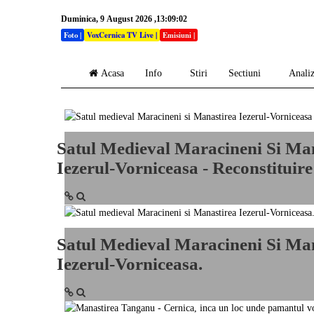
Duminica, 9 August 2026 ,13:09:02
Foto
|
VoxCernica TV Live
|
Emisiuni
|
Acasa
Info
Stiri
Sectiuni
Anali
Satul Medieval Maracineni Si Ma
Iezerul-Vorniceasa - Reconstituire
Satul Medieval Maracineni Si Ma
Iezerul-Vorniceasa.