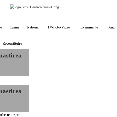
ze
Opinii
National
TV-Foto-Video
Evenimente
Anunt
nastirea
nastirea