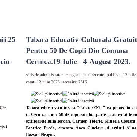
ii 25
Tabara Educativ-Culturala Gratui
Pentru 50 De Copii Din Comuna
cio-
Cernica.19-Iulie - 4-August-2023.
scris de
administrator
categorie:
stiri recente
publicat: 12 iuli
creat: 12 iulie 2023
accesări: 2316
2026
Tabara educativ-culturala “CalatorESTI” va poposi în ac
in Cernica, unde 50 de copii vor lua parte la activitatile s
scriitoarele Iulia Iordan, Carmen Tiderle, Mihaela Cosescu 
Beatrice Preda, cineasta Anca Ciuclaru si artistii Alin
Razvan Neagoe.