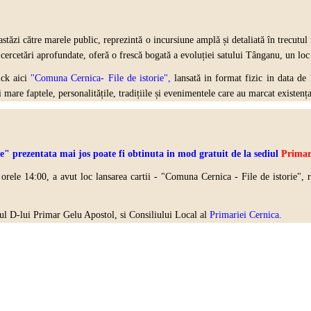
stăzi către marele public, reprezintă o incursiune amplă și detaliată în trecutul
 cercetări aprofundate, oferă o frescă bogată a evoluției satului Tânganu, un loc 
ick aici
"Comuna Cernica- File de istorie",
lansată in format fizic in data de 
i mare faptele, personalitățile, tradițiile și evenimentele care au marcat existen
prezentata mai jos poate fi obtinuta in mod gratuit de la sediul
Primari
 orele 14:00, a avut loc lansarea cartii - "Comuna Cernica - File de istorie", 
jinul D-lui Primar Gelu Apostol, si Consiliului Local al
Primariei Cernica.