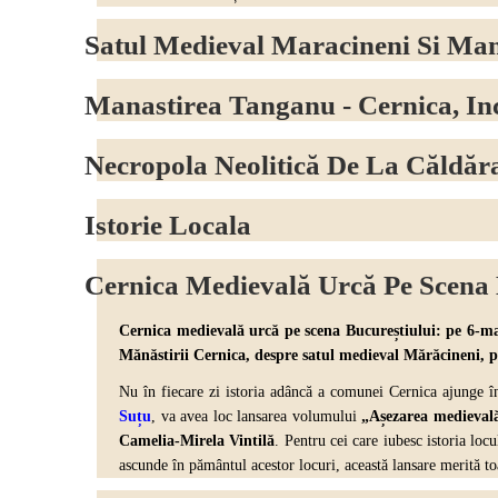
Satul Medieval Maracineni Si Mana
Manastirea Tanganu - Cernica, I
Necropola Neolitică De La Căldăr
Istorie Locala
Cernica Medievală Urcă Pe Scena 
Cernica medievală urcă pe scena Bucureștiului: pe 6-ma
Mănăstirii Cernica, despre
satul medieval Mărăcineni,
p
Nu în fiecare zi istoria adâncă a comunei Cernica ajunge 
Suțu
,
va avea loc lansarea volumului
„Așezarea medievală
Camelia-Mirela Vintilă
. Pentru cei care iubesc istoria loc
ascunde în pământul acestor locuri, această lansare merită toa