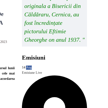
originala a Bisericii din
De
Căldăraru, Cernica, au
 A
fost încredințate
pictorului Eftimie
Gheorghe on anul 1937. "
e 2023
Emisiuni
14
Aug
rsul lunii
Emisiune Live
u cele mai
, acordarea