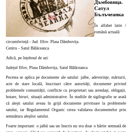
Дъмбовица.
Сатул
Бълъчеанка
În alfabet latin /
română actuală:
circumferință - Jud. Ilfov. Plasa Dâmbovița.
Centru - Satul Bălăceanca.
Adică, pe înțelesul de azi:
Județul Ilfov, Plasa Dâmbovița, Satul Bălăceanca.
Pecetea se aplica pe documente ale satului: jalbe, adeverințe, mărturii,
acte de stare locală, înscrisuri către autorități, documente privind
problemele comunității, conflicte cu proprietari sau arendași, obligații,
hotare, biruri, situații administrative. În studiile de sigilografie se arată
că aleșii satului aveau în grijă documente privitoare la problemele
satului, iar Regulamentul Organic cerea validarea documentelor prin
semnătura aleșilor satului.
Foarte important: o jalbă sau un înscris nu era doar o hârtie semnată de