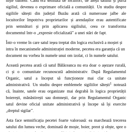
niște oameni. Când era semnată de locuitori, de aleșii satului și purta
sigiliul, devenea o exprimare oficială a comunității. Un studiu despre
sigiliile sătești din județul Buzău arată că numeroase jalbe ale
locuitorilor împotriva proprietarilor și arendașilor erau autentificate
prin semnături și prin aplicarea sigiliului, ceea ce transforma
documentul într-o „expresie oficializată” a unei stări de fapt.
Într-o vreme în care satul ieșea treptat din logica exclusivă a moșiei și
intra în mecanismele administrației moderne, pecetea era garanția că un
document nu vorbea în numele unui om izolat, ci în numele satului.
Această pecetea arată că satul Bălăceanca nu era doar o așezare rurală,
ci și o comunitate recunoscută administrativ. După Regulamentul
Organic, satul a început să funcționeze mai clar ca unitate
1
administrativă. Un studiu despre emblemele sigiliilor sătești
notează
că, înainte, satele erau organizate mai degrabă în logica proprietății
boierești, mănăstirești sau domnești, dar prin Regulamentul Organic
satul devine oficial unitate administrativă și începe să își exercite
„dreptul sigilar”.
Asta face semnificația pecetei foarte valoroasă: ea marchează trecerea
satului din lumea veche, dominată de moșie, boier, preot și obște, spre o