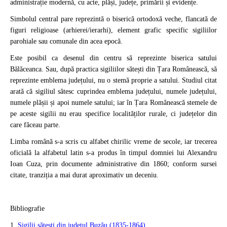
administrație modernă, cu acte, plăși, județe, primării și evidențe.
Simbolul central pare reprezintă o biserică ortodoxă veche, flancată de
figuri religioase (arhierei/ierarhi), element grafic specific sigiliilor
parohiale sau comunale din acea epocă.
Este posibil ca desenul din centru să reprezinte biserica satului
Bălăceanca. Sau, după practica sigiliilor sătești din Țara Românească, să
reprezinte emblema județului, nu o stemă proprie a satului. Studiul citat
arată că sigiliul sătesc cuprindea emblema județului, numele județului,
numele plășii și apoi numele satului; iar în Țara Românească stemele de
pe aceste sigilii nu erau specifice localităților rurale, ci județelor din
care făceau parte.
Limba română s-a scris cu alfabet chirilic vreme de secole, iar trecerea
oficială la alfabetul latin s-a produs în timpul domniei lui Alexandru
Ioan Cuza, prin documente administrative din 1860; conform sursei
citate, tranziția a mai durat aproximativ un deceniu.
Bibliografie
1.
Sigilii săteşti din judeţul Buzău (1835-1864)