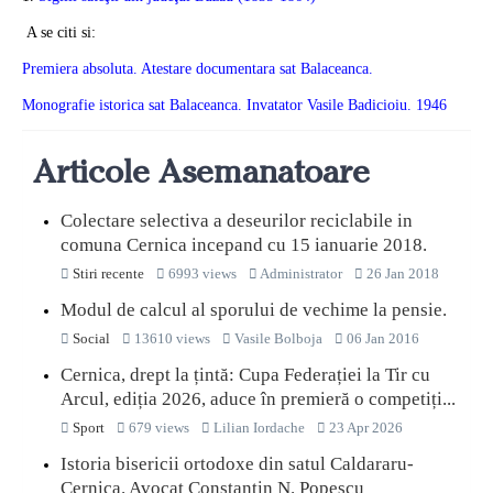
A se citi si:
Premiera absoluta. Atestare documentara sat Balaceanca.
Monografie istorica sat Balaceanca. Invatator Vasile Badicioiu. 1946
Articole Asemanatoare
Colectare selectiva a deseurilor reciclabile in
comuna Cernica incepand cu 15 ianuarie 2018.
Stiri recente
6993 views
Administrator
26 Jan 2018
Modul de calcul al sporului de vechime la pensie.
Social
13610 views
Vasile Bolboja
06 Jan 2016
Cernica, drept la țintă: Cupa Federației la Tir cu
Arcul, ediția 2026, aduce în premieră o competiți...
Sport
679 views
Lilian Iordache
23 Apr 2026
Istoria bisericii ortodoxe din satul Caldararu-
Cernica. Avocat Constantin N. Popescu