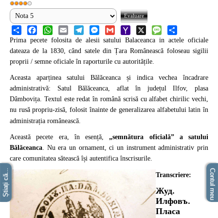
National
Share
Facebook
WhatsApp
Email
Telegram
Messenger
Gmail
Yahoo
X
Message
Share
Prima pecete folosita de alesii satului Balaceanca in actele oficiale
TV-Foto-Video
Mail
dateaza de la 1830, când satele din Țara Românească foloseau sigilii
Evenimente
proprii / semne oficiale în raporturile cu autoritățile.
Aceasta aparținea satului Bălăceanca și indica vechea încadrare
Anunturi
administrativă: Satul Bălăceanca, aflat în județul Ilfov, plasa
Dâmbovița. Textul este redat în română scrisă cu alfabet chirilic vechi,
Forum
nu rusă propriu-zisă, folosit înainte de generalizarea alfabetului latin în
administrația românească.
Harta
Această pecete era, în esență,
„semnătura oficială” a satului
Contact
Bălăceanca
. Nu era un ornament, ci un instrument administrativ prin
care comunitatea sătească își autentifica înscrisurile.
Util
Știați că...
Contul meu
Transcriere:
Жуд.
Илфовъ.
Пласа