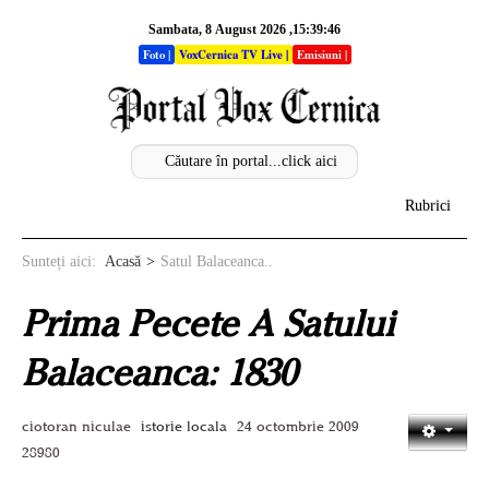
Sambata, 8 August 2026 ,15:39:46
Foto
|
VoxCernica TV Live
|
Emisiuni
|
Rubrici
Acasa
Sunteți aici:
Acasă
Satul Balaceanca..
Info
Prima Pecete A Satului
Stiri
Balaceanca: 1830
Sectiuni
ciotoran niculae
istorie locala
24 octombrie 2009
Analize
28980
Opinii