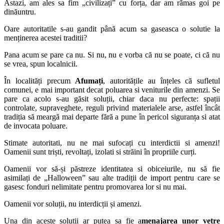
Astazi, am ales sa fim „civilizați” cu forța, dar am rămas goi pe
dinăuntru.
Oare autoritatile s-au gandit până acum sa gaseasca o solutie la
menținerea acestei traditii?
Pana acum se pare ca nu. Si nu, nu e vorba că nu se poate, ci că nu
se vrea, spun localnicii.
În localități precum
Afumați
, autoritățile au înțeles că sufletul
comunei, e mai important decat poluarea si veniturile din amenzi. Se
pare ca acolo s-au găsit soluții, chiar daca nu perfecte: spații
controlate, supraveghete, reguli privind materialele arse, astfel încât
tradiția să meargă mai departe fără a pune în pericol siguranța si atat
de invocata poluare.
Stimate autoritati, nu ne mai sufocați cu interdictii si amenzi!
Oamenii sunt triști, revoltați, izolati si străini în propriile curți.
Oamenii vor să-și păstreze identitatea si obiceiurile, nu să fie
asimilați de „Halloween” sau alte tradiții de import pentru care se
gasesc fonduri nelimitate pentru promovarea lor si nu mai.
Oamenii vor soluții, nu interdicții și amenzi.
Una din aceste solutii ar putea sa fie a
menajarea unor vetre