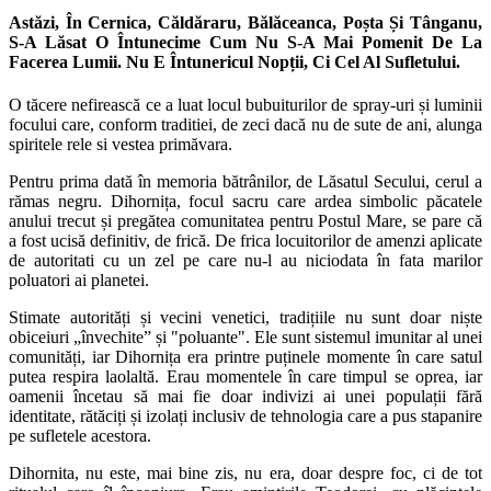
Astăzi, În Cernica, Căldăraru, Bălăceanca, Poșta Și Tânganu,
S-A Lăsat O Întunecime Cum Nu S-A Mai Pomenit De La
Facerea Lumii. Nu E Întunericul Nopții, Ci Cel Al Sufletului.
O tăcere nefirească ce a luat locul bubuiturilor de spray-uri și luminii
focului care, conform traditiei, de zeci dacă nu de sute de ani, alunga
spiritele rele si vestea primăvara.
Pentru prima dată în memoria bătrânilor, de Lăsatul Secului, cerul a
rămas negru. Dihornița, focul sacru care ardea simbolic păcatele
anului trecut și pregătea comunitatea pentru Postul Mare, se pare că
a fost ucisă definitiv, de frică. De frica locuitorilor de amenzi aplicate
de autoritati cu un zel pe care nu-l au niciodata în fata marilor
poluatori ai planetei.
Stimate autorități și vecini venetici, tradițiile nu sunt doar niște
obiceiuri „învechite” și "poluante". Ele sunt sistemul imunitar al unei
comunități, iar Dihornița era printre puținele momente în care satul
putea respira laolaltă. Erau momentele în care timpul se oprea, iar
oamenii încetau să mai fie doar indivizi ai unei populații fără
identitate, rătăciți și izolați inclusiv de tehnologia care a pus stapanire
pe sufletele acestora.
Dihornita, nu este, mai bine zis, nu era, doar despre foc, ci de tot