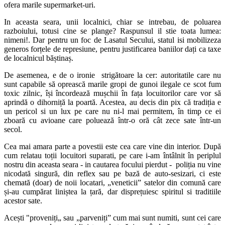
ofera marile supermarket-uri.
In aceasta seara, unii localnici, chiar se intrebau, de poluarea
razboiului, totusi cine se plange? Raspunsul il stie toata lumea:
nimeni!. Dar pentru un foc de Lasatul Secului, statul isi mobilizeza
generos forțele de represiune, pentru justificarea baniilor dați ca taxe
de localnicul băștinaș.
De asemenea, e de o ironie strigătoare la cer: autoritatile care nu
sunt capabile să oprească marile gropi de gunoi ilegale ce scot fum
toxic zilnic, își încordează mușchii în fața locuitorilor care vor să
aprindă o dihorniță la poartă. Acestea, au decis din pix că tradiția e
un pericol si un lux pe care nu ni-l mai permitem, în timp ce ei
zboară cu avioane care poluează într-o oră cât zece sate într-un
secol.
Cea mai amara parte a povestii este cea care vine din interior. După
cum relatau toții locuitori suparati, pe care i-am întâlnit în periplul
nostru din aceasta seara - in cautarea focului pierdut - poliția nu vine
nicodată singură, din reflex sau pe bază de auto-sesizari, ci este
chemată (doar) de noii locatari, „veneticii” satelor din comună care
și-au cumpărat liniștea la țară, dar disprețuiesc spiritul si traditiile
acestor sate.
Acești "proveniți„ sau „parveniți” cum mai sunt numiti, sunt cei care