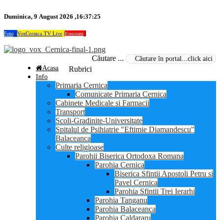
Duminica, 9 August 2026 ,16:37:25
Foto
|
VoxCernica TV Live
|
Emisiuni
|
Căutare ...
Acasa
Rubrici
Info
Primaria Cernica
Comunicate Primaria Cernica
Cabinete Medicale si Farmacii
Transport
Scoli-Gradinite-Universitate
Spitalul de Psihiatrie "Eftimie Diamandescu"
Balaceanca
Culte religioase
Parohii Biserica Ortodoxa Romana
Parohia Cernica
Biserica Sfintii Apostoli Petru si
Pavel Cernica
Parohia Sfintii Trei Ierarhi
Parohia Tanganu
Parohia Balaceanca
Parohia Caldararu