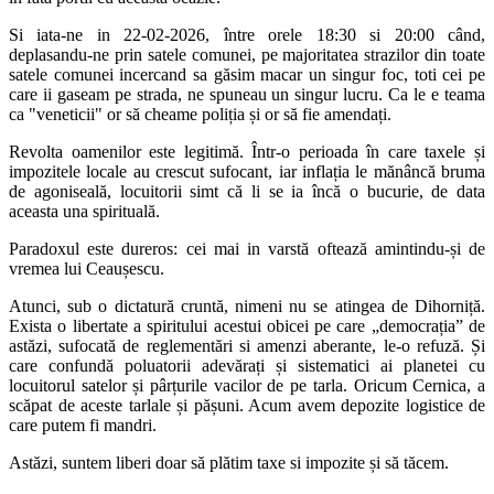
Si iata-ne in 22-02-2026, între orele 18:30 si 20:00 când,
deplasandu-ne prin satele comunei, pe majoritatea strazilor din toate
satele comunei incercand sa găsim macar un singur foc, toti cei pe
care ii gaseam pe strada, ne spuneau un singur lucru. Ca le e teama
ca "veneticii" or să cheame poliția și or să fie amendați.
Revolta oamenilor este legitimă. Într-o perioada în care taxele și
impozitele locale au crescut sufocant, iar inflația le mănâncă bruma
de agoniseală, locuitorii simt că li se ia încă o bucurie, de data
aceasta una spirituală.
Paradoxul este dureros: cei mai in varstă oftează amintindu-și de
vremea lui Ceaușescu.
Atunci, sub o dictatură cruntă, nimeni nu se atingea de Dihorniță.
Exista o libertate a spiritului acestui obicei pe care „democrația” de
astăzi, sufocată de reglementări si amenzi aberante, le-o refuză. Și
care confundă poluatorii adevărați și sistematici ai planetei cu
locuitorul satelor și pârțurile vacilor de pe tarla. Oricum Cernica, a
scăpat de aceste tarlale și pășuni. Acum avem depozite logistice de
care putem fi mandri.
Astăzi, suntem liberi doar să plătim taxe si impozite și să tăcem.