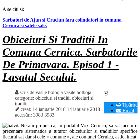
A se citi si:
Sarbatori de Ajun si Craciun fara colindatori in comuna
Cernica si satele sale.
Obiceiuri Si Traditii In
Comuna Cernica. Sarbatorile
De Primavara. Episod 1 -
Lasatul Secului.
scris de vasile bolboja
vasile bolboja
categorie:
obiceiuri si traditii
obiceiuri si
traditii
Tipărire
creat: 14 ianuarie 2018
14 ianuarie 2018
Email
accesări: 3983
3983
Ne-am propus ca, in portalul Vox Cernica, sa va facem o
prezentare sistematica a tuturor obiceiurilor si traditiilor specifice
fiecarui sat dar si cele « comune », ale comunei Cernica, astfel incat,