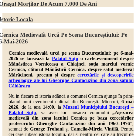
Orașul Morților De Acum 7.000 De Ani
Istorie Locala
Cernica Medievală Urcă Pe Scena Bucureștiului: Pe
6-Mai-2026
Cernica medievală urcă pe scena Bucureștiului: pe 6-mai-
2026 se lansează la
Palatul Suțu
o carte-eveniment despre
Mănăstirea Vorniceasa a Chiajnei, soția marelui vornic
Cernica, ctitorul Mănăstirii Cernica, despre
satul medieval
Mărăcineni,
precum și despre
cercetările și descoperirile
arheologice ale lui Gheorghe Cantacuzino din zona satului
Căldăraru
.
Nu în fiecare zi istoria adâncă a comunei Cernica ajunge în prim-
planul unui eveniment cultural din București. Miercuri,
6 mai
2026
, de la
ora 14:00
, la
Muzeul Municipiului București –
Palatul Suțu
,
va avea loc lansarea volumului
„Așezarea
medievală din zona lacului Cernica pe baza cercetărilor
profesorului Gheorghe Cantacuzino din anii 1960–1976”
,
semnat de
George Trohani
și
Camelia-Mirela Vintilă
. Pentru
cei care iubesc istoria locului, dar și pentru cei care au trecut de