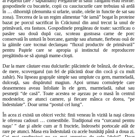
al Paştelui (are 7 săptâmani) Pregătirile in satul Tanganu erau febrile:
gospodinele cu bucatele, copii cu cauciucurile care trebuiau să ardă
în … dihorniţă
(denumita si urlarie, uralie, olelie in functie de sat sau
zona)
. Trecerea de la un regim alimentar “de iarnă” bogat în proteine
bazat pe porcul sacrificat în Crăciunul din anul trecut la unul de
primăvară, era fastuos. Gospodinele pregăteau de toate: sacrificau o
pasăre sau două după caz, scoteau gustoasa carne de porc
conservată în untură în borcane, garniţe sau afumate, fierbeau ouă de
la găinile care tocmai declanşau “fluxul productiv de primăvară”
pentru Paştele care se apropia şi instinctul de reproducere
pregătindu-se să ajungă mame-cloşti.
Dar la mare căutare erau dulciurile: plăcintele de brânză, de dovleac,
de mere, scovergarul (un fel de plăcintă doar din cocă şi cu mult
zahăr). Nu lipseau gogoşile simple sau umplute cu gem, marmeladă,
dulceaţă, sau dispărutul magiun. Apoi urmau cornuleţele care
deasemenea aveau înfoliate în ele gem, marmeladă, rahat sau
pesmeţii “de casă”. Toate acestea se aşezau pe o masă în centrul
modestelor, pe atunci camere, şi fiecare mânca ce dorea, “pe
îndestulate”. Doar urma “postul cel lung”.
În acea zi există un obicei vechi: finii veneau în vizită la naşi cărora
le ofereau cadouri … comestibile. Tradiţional era “curcanul pentru
naşu’ ” dar şi altele cum ar fi fructele, îndeosebi portocale atât de
rare pe atunci. Masa era îndestulată cu acele bunătăţi până a doua zi.
Cei mai credincioşi nu se mai apropiau de cele “dulci”. Doar