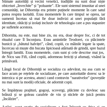
Stimate autorități și vecini venetici, tradițiile nu sunt doar niște
obiceiuri „învechite” și "poluante". Ele sunt sistemul imunitar al unei
comunități, iar Dihornița era printre puținele momente în care satul
putea respira laolaltă. Erau momentele în care timpul se oprea, iar
oamenii încetau să mai fie doar indivizi ai unei populații fără
identitate, rătăciți și izolați inclusiv de tehnologia care a pus stapanire
pe sufletele acestora.
Dihornita, nu este, mai bine zis, nu era, doar despre foc, ci de tot
ritualul care îl înconjura. Erau amintirile Teodorei, cu plăcintele
bunicii și „bătutul halviței”, când, copiii, cu mâinile legate la spate,
încercau să muște din bucata lipicioasă atârnată de grindă, spre hazul
întregii familii. Erau momentele, cum sunt și cele descrise mai jos,
de Nicu sau Fifi, când copiii, adormeau fericiți și afumați, visând la
primăvară.
Lângă focul de Dihorniță se socializa cu adevărat, nu asa cum se
face acum pe rețelele de socializare, pe care autoritatile doresc sa le
interzica si pe acestea, atunci cand contravin "narativelor" (poveștile
nu mai sunt la modă) oficiale, de adormit copii.
Se împărțeau prajituri, gogoși, scovergi, plăcinte cu dovleac sau
brânză și se goleau carafele de vin și sticlele de țuică pentru
„încălzire”.
Astăzi, acest spațiu de socializare a fost înlocuit cu frica si cu