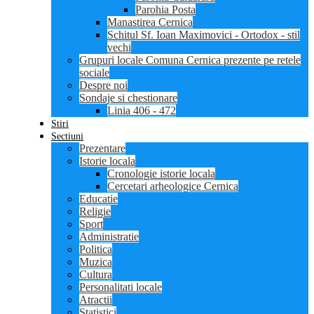
Parohia Posta
Manastirea Cernica
Schitul Sf. Ioan Maximovici - Ortodox - stil
vechi
Grupuri locale Comuna Cernica prezente pe retele
sociale
Despre noi
Sondaje si chestionare
Linia 406 - 472
Stiri
Sectiuni
Prezentare
Istorie locala
Cronologie istorie locala
Cercetari arheologice Cernica
Educatie
Religie
Sport
Administratie
Politica
Muzica
Cultura
Personalitati locale
Atractii
Statistici