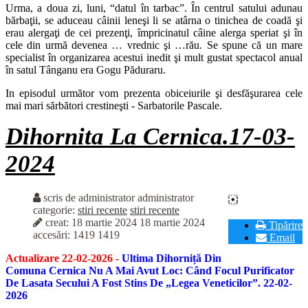
Urma, a doua zi, luni, “datul în tarbac”. În centrul satului adunau
bărbaţii, se aduceau câinii leneşi li se atârna o tinichea de coadă şi
erau alergaţi de cei prezenţi, împricinatul câine alerga speriat şi în
cele din urmă devenea … vrednic şi …rău. Se spune că un mare
specialist în organizarea acestui inedit şi mult gustat spectacol anual
în satul Tânganu era Gogu Păduraru.
In episodul următor vom prezenta obiceiurile şi desfăşurarea cele
mai mari sărbători crestineşti - Sarbatorile Pascale.
Dihornita La Cernica.17-03-
2024
scris de administrator
administrator
categorie:
stiri recente
stiri recente
creat: 18 martie 2024
18 martie 2024
Tipărire
accesări: 1419
1419
Email
Actualizare 22-02-2026 -
Ultima Dihorniță Din
Comuna Cernica Nu A Mai Avut Loc: Când Focul Purificator
De Lasata Secului A Fost Stins De „Legea Veneticilor”. 22-02-
2026