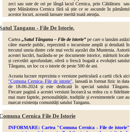
zeci sau sute de ori pe lângă lacul Cernica, prin Căldăraru sau
spre Mănăstirea Cernica fără să știe ce se ascunde în pământul
acestor locuri, această lansare merită toată atenția.
Satul Tanganu - File De Istorie.
Cartea
„Satul Tânganu – File de istorie”
pe care o lansăm astăzi
către marele public, reprezintă o incursiune amplă și detaliată în
trecutul uneia dintre cele mai vechi așezări din Muntenia. Autorii
acestei lucrări, bazându-se pe documente istorice, mărturii locale
și cercetări aprofundate, oferă o frescă bogată a evoluției satului
Tânganu, un loc cu o istorie de peste 500 de ani.
Aceasta lucrare reprezinta o versiune particulară a cartii click aici
"Comuna Cernica- File de istorie",
lansată in format fizic in data
de 18-06-2024 și este dedicată în special satului Tânganu.
Fiecare pagină a acestei versiuni încearcă sa redea cu o fidelitate
mai mare faptele, personalitățile, tradițiile și evenimentele care au
marcat existența comunități satului Tanganu.
Comuna Cernica File De Istorie
INFORMARE: Cartea "Comuna Cernica - File de istorie"