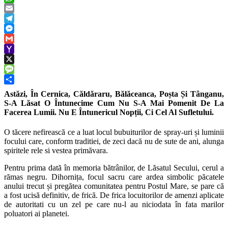
WhatsApp
Email
Telegram
Messenger
Gmail
Yahoo
Mail
X
Message
Share
Astăzi, În Cernica, Căldăraru, Bălăceanca, Poșta Și Tânganu,
S-A Lăsat O Întunecime Cum Nu S-A Mai Pomenit De La
Facerea Lumii. Nu E Întunericul Nopții, Ci Cel Al Sufletului.
O tăcere nefirească ce a luat locul bubuiturilor de spray-uri și luminii
focului care, conform traditiei, de zeci dacă nu de sute de ani, alunga
spiritele rele si vestea primăvara.
Pentru prima dată în memoria bătrânilor, de Lăsatul Secului, cerul a
rămas negru. Dihornița, focul sacru care ardea simbolic păcatele
anului trecut și pregătea comunitatea pentru Postul Mare, se pare că
a fost ucisă definitiv, de frică. De frica locuitorilor de amenzi aplicate
de autoritati cu un zel pe care nu-l au niciodata în fata marilor
poluatori ai planetei.