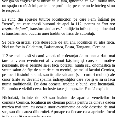
vor gazon englezesc și liniște ca la țară, ignorând că s-au mutat într-
un spațiu cu rădăcini particulare profunde, pe care nu le inteleg si nu
le respectă.
Ei sunt, din spusele tuturor localnicilor, pe care i-am întâlnit pe
"teren", cei care apasă butonul de apel la 112, pentru ca
"nu pot
respira de fum",
transformând acestă tradiție în infracțiune, inlocuind
si transformand bucuria unei traditii cu frica de autoritați.
Se pare că astazi, spre deosebire de alti ani, localnicii au ales frica.
Nici un foc in Caldararu, Balaceanca, Posta, Tanganu, Cernica.
112 se mai apasă și cand veneticul e deranjat de maneaua data mai
tare la vreun eveniment al vreunui băștinaș și care, din motive
personale, nu-si permite sa-si faca botezul, nunta sau onomastica la
vreun salon de fițe de sute de euro meniul, pe malul lacului Cernica,
pe locul fostului strand, sau în alte saloane (sau corturi mobile) ale
căror tarife au devenit spaima îndrăgostiților care vor și ei să-și facă
nunta tradițională. De data aceasta, tradiția e bună, este încurajată.
Ea produce vizibil ceva. Inclusiv taxe și impozite. E utilă explicit.
Niciodată, inainte de '89 sau inainte de aparitia veneticilor in
comuna Cernica, localnicii nu chemau politia pentru ca cineva dadea
muzica mai tare, cu ocazia unor evenimente ca cele descrise de mai
sus, sau din cauza dihornitei. Aproape ca fiecare casa aprindea focul
in fata portii cu aceasta ocazie.