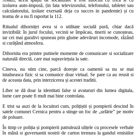
izolarea auto-impusă, (in fata televizorului, telefonului, tabletei sau
calculatorului, izolare exersată deja cu succes in pandemie) și cu
teama de a nu fi raportat la 112.
Ritualul dihorniței avea si o utilitate socială pură, chiar dacă
invizibilă: în jurul focului, vecinii se împăcau, tinerii se cunoșteau,
iar cei mai guralivi spuneau prin glume adevăruri incomode, râzând
si curățând atmosfera.
Dihornita era printre putinele momente de comunicare si socializare
naturală directă, care mai supraviețuia la sate.
Cineva, nu stim cine, parcă dorește ca oamenii sa nu se mai
intalneasca fizic si sa comunice doar virtual. Se pare ca au reusit si
de aceasta data, prin interzicerea și acestei traditii.
Liber se dă doar la identitati false si avataruri din lumea digitala,
lume care poate fi mult mai bine controlata.
E trist sa auzi de la locuitori cum, polițiștii și pompierii descind în
satele comunei Cernica pentru a stinge un foc de „urlărie” pe motiv
de poluare.
În timp ce poliția și pompierii patrulează ulițele cu procesele verbale
în mână si guvernantii nostrii de carton tremura la gandul emisiilor