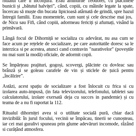
ritualul care îl înconjura. Erau amintirile Teodorei, cu plăcintele
bunicii și „bătutul halviței”, când, copiii, cu mâinile legate la spate,
încercau să muște din bucata lipicioasă atârnată de grindă, spre hazul
întregii familii. Erau momentele, cum sunt și cele descrise mai jos,
de Nicu sau Fifi, când copiii, adormeau fericiți și afumați, visând la
primăvară.
Lângă focul de Dihorniță se socializa cu adevărat, nu asa cum se
face acum pe rețelele de socializare, pe care autoritatile doresc sa le
interzica si pe acestea, atunci cand contravin "narativelor" (poveștile
nu mai sunt la modă) oficiale, de adormit copii.
Se împărțeau prajituri, gogoși, scovergi, plăcinte cu dovleac sau
brânză și se goleau carafele de vin și sticlele de țuică pentru
„încălzire”.
Astăzi, acest spațiu de socializare a fost înlocuit cu frica si cu
izolarea auto-impusă, (in fata televizorului, telefonului, tabletei sau
calculatorului, izolare exersată deja cu succes in pandemie) și cu
teama de a nu fi raportat la 112.
Ritualul dihorniței avea si o utilitate socială pură, chiar dacă
invizibilă: în jurul focului, vecinii se împăcau, tinerii se cunoșteau,
iar cei mai guralivi spuneau prin glume adevăruri incomode, râzând
si curățând atmosfera.