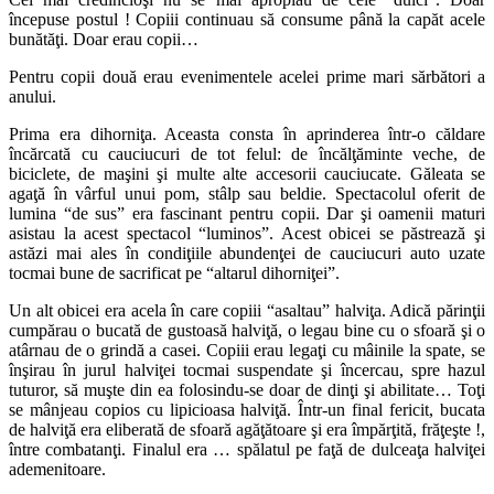
începuse postul ! Copiii continuau să consume până la capăt acele
bunătăţi. Doar erau copii…
Pentru copii două erau evenimentele acelei prime mari sărbători a
anului.
Prima era dihorniţa. Aceasta consta în aprinderea într-o căldare
încărcată cu cauciucuri de tot felul: de încălţăminte veche, de
biciclete, de maşini şi multe alte accesorii cauciucate. Găleata se
agaţă în vârful unui pom, stâlp sau beldie. Spectacolul oferit de
lumina “de sus” era fascinant pentru copii. Dar şi oamenii maturi
asistau la acest spectacol “luminos”. Acest obicei se păstrează şi
astăzi mai ales în condiţiile abundenţei de cauciucuri auto uzate
tocmai bune de sacrificat pe “altarul dihorniţei”.
Un alt obicei era acela în care copiii “asaltau” halviţa. Adică părinţii
cumpărau o bucată de gustoasă halviţă, o legau bine cu o sfoară şi o
atârnau de o grindă a casei. Copiii erau legaţi cu mâinile la spate, se
înşirau în jurul halviţei tocmai suspendate şi încercau, spre hazul
tuturor, să muşte din ea folosindu-se doar de dinţi şi abilitate… Toţi
se mânjeau copios cu lipicioasa halviţă. Într-un final fericit, bucata
de halviţă era eliberată de sfoară agăţătoare şi era împărţită, frăţeşte !,
între combatanţi. Finalul era … spălatul pe faţă de dulceaţa halviţei
ademenitoare.