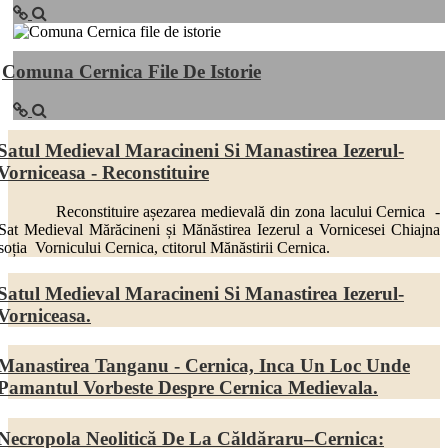
Comuna Cernica File De Istorie
Satul Medieval Maracineni Si Manastirea Iezerul-
Vorniceasa - Reconstituire
Reconstituire așezarea medievală din zona lacului Cernica -
Sat Medieval Mărăcineni și Mănăstirea Iezerul a Vornicesei Chiajna
soția Vornicului Cernica, ctitorul Mănăstirii Cernica.
Satul Medieval Maracineni Si Manastirea Iezerul-
Vorniceasa.
Manastirea Tanganu - Cernica, Inca Un Loc Unde
Pamantul Vorbeste Despre Cernica Medievala.
Necropola Neolitică De La Căldăraru–Cernica: