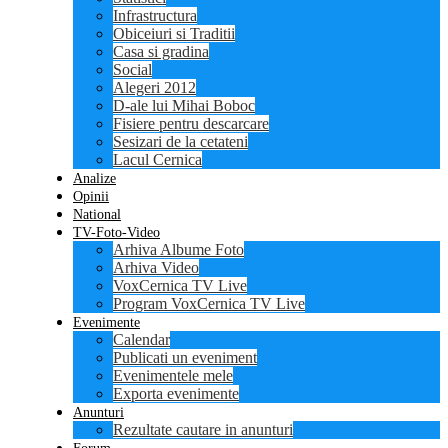
Infrastructura
Obiceiuri si Traditii
Casa si gradina
Social
Alegeri 2012
D-ale lui Mihai Boboc
Fisiere pentru descarcare
Sesizari de la cetateni
Lacul Cernica
Analize
Opinii
National
TV-Foto-Video
Arhiva Albume Foto
Arhiva Video
VoxCernica TV Live
Program VoxCernica TV Live
Evenimente
Calendar
Publicati un eveniment
Evenimentele mele
Exporta evenimente
Anunturi
Rezultate cautare in anunturi