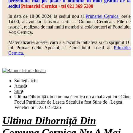
prezentata mai jos poate fi obtinuta in mod gratuit de la
sediul
Primariei Cernica - tel 021 369 5308
In data de 18-06-2024, la sediul nou al
Primariei Cernica
, orele
14:00, a avut loc lansarea cartii - "Comuna Cernica - File de
istorie", realizata de mai multi
membri si colaboratori ai Portalului
Vox Cernica.
Materializarea acestei carti s-a facut la initiativa si cu sprijinul D-
lui Primar Gelu Apostol, si Consiliului Local al
Primariei
Cernica.
Sunteți aici:
Acasă
Stiri
Ultima Dihorniță din comuna Cernica nu a mai avut loc: Când
Focul Purificator de Lasata Secului a fost Stins de „Legea
Veneticilor”. 22-02-2026
Ultima Dihorniță Din
Comuna Cernica Nu A Mai