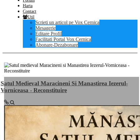
Forum
Harta
Contact
Util
Scrieti un articol pe Vox Cernica
Mesagerie
Editare Profil
Facilitati Portal Vox Cernica
Abonare-Dezabonare
Satul Medieval Maracineni Si Manastirea Iezerul-
Vorniceasa - Reconstituire