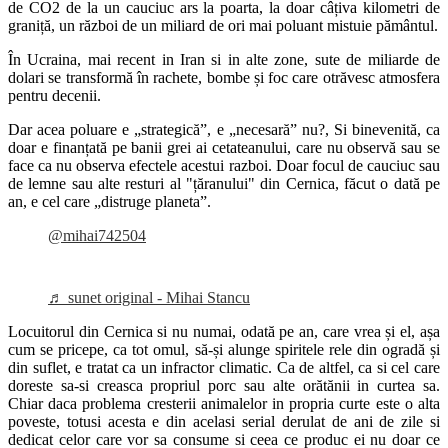
de CO2 de la un cauciuc ars la poarta, la doar câțiva kilometri de
graniță, un război de un miliard de ori mai poluant mistuie pământul.
În Ucraina, mai recent in Iran si in alte zone, sute de miliarde de
dolari se transformă în rachete, bombe și foc care otrăvesc atmosfera
pentru decenii.
Dar acea poluare e „strategică”, e „necesară” nu?, Si binevenită, ca
doar e finanțată pe banii grei ai cetateanului, care nu observă sau se
face ca nu observa efectele acestui razboi. Doar focul de cauciuc sau
de lemne sau alte resturi al "țăranului" din Cernica, făcut o dată pe
an, e cel care „distruge planeta”.
@mihai742504
♬ sunet original - Mihai Stancu
Locuitorul din Cernica si nu numai, odată pe an, care vrea și el, așa
cum se pricepe, ca tot omul, să-și alunge spiritele rele din ogradă și
din suflet, e tratat ca un infractor climatic. Ca de altfel, ca si cel care
doreste sa-si creasca propriul porc sau alte orătănii in curtea sa.
Chiar daca problema cresterii animalelor in propria curte este o alta
poveste, totusi acesta e din acelasi serial derulat de ani de zile si
dedicat celor care vor sa consume si ceea ce produc ei nu doar ce