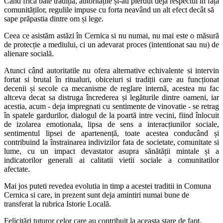
Când frica bate tradiția, autoritățile și-au pierdut deja respectul în fața
comunităților, regulile impuse cu forta neavând un alt efect decât să
sape prăpastia dintre om și lege.
Ceea ce asistăm astăzi în Cernica si nu numai, nu mai este o măsură
de protecție a mediului, ci un adevarat proces (intentionat sau nu) de
alienare socială.
Atunci când autoritatile nu ofera alternative echivalente si intervin
fortat si brutal în ritualuri, obiceiuri si tradiții care au funcționat
decenii și secole ca mecanisme de reglare internă, acestea nu fac
altceva decat sa distruga încrederea și legăturile dintre oameni, iar
acestia, acum - deja impregnati cu sentimente de vinovatie - se retrag
în spatele gardurilor, dialogul de la poartă intre vecini, fiind înlocuit
de izolarea emotionala, lipsa de sens a interacțiunilor sociale,
sentimentul lipsei de apartenență, toate acestea conducând și
contribuind la înstrainarea indivizilor fata de societate, comunitate si
lume, cu un impact devastator asupra sănătății mintale și a
indicatorilor generali ai calitatii vietii sociale a comunitatilor
afectate.
Mai jos puteti revedea evolutia in timp a acestei traditii in Comuna
Cernica si care, in prezent sunt deja amintiri numai bune de
transferat la rubrica Istorie Locală.
Felicitări tuturor celor care au contribuit la aceasta stare de fapt.