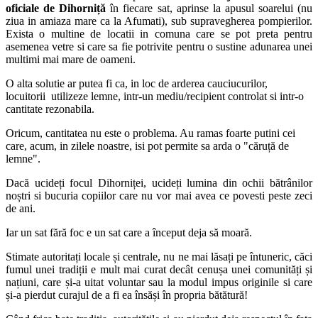
oficiale de Dihorniță
în fiecare sat, aprinse la apusul soarelui (nu
ziua in amiaza mare ca la Afumati), sub supravegherea pompierilor.
Exista o multine de locatii in comuna care se pot preta pentru
asemenea vetre si care sa fie potrivite pentru o sustine adunarea unei
multimi mai mare de oameni.
O alta solutie ar putea fi ca, in loc de arderea cauciucurilor,
locuitorii utilizeze lemne, intr-un mediu/recipient controlat si intr-o
cantitate rezonabila.
Oricum, cantitatea nu este o problema. Au ramas foarte putini cei
care, acum, in zilele noastre, isi pot permite sa arda o "căruță de
lemne".
Dacă ucideți focul Dihorniței, ucideți lumina din ochii bătrânilor
noștri si bucuria copiilor care nu vor mai avea ce povesti peste zeci
de ani.
Iar un sat fără foc e un sat care a început deja să moară.
Stimate autoritați locale și centrale, nu ne mai lăsați pe întuneric, căci
fumul unei tradiții e mult mai curat decât cenușa unei comunități și
națiuni, care și-a uitat voluntar sau la modul impus originile si care
și-a pierdut curajul de a fi ea însăși în propria bătătură!