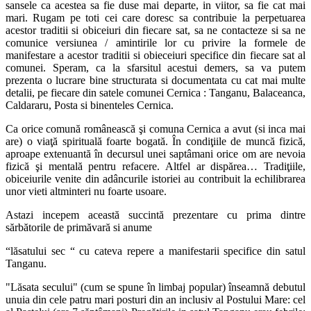
sansele ca acestea sa fie duse mai departe, in viitor, sa fie cat mai
mari. Rugam pe toti cei care doresc sa contribuie la perpetuarea
acestor traditii si obiceiuri din fiecare sat, sa ne contacteze si sa ne
comunice versiunea / amintirile lor cu privire la formele de
manifestare a acestor traditii si obieceiuri specifice din fiecare sat al
comunei. Speram, ca la sfarsitul acestui demers, sa va putem
prezenta o lucrare bine structurata si documentata cu cat mai multe
detalii, pe fiecare din satele comunei Cernica : Tanganu, Balaceanca,
Caldararu, Posta si binenteles Cernica.
Ca orice comună românească şi comuna Cernica a avut (si inca mai
are) o viaţă spirituală foarte bogată. În condiţiile de muncă fizică,
aproape extenuantă în decursul unei saptâmani orice om are nevoia
fizică şi mentală pentru refacere. Altfel ar dispărea… Tradiţiile,
obiceiurile venite din adâncurile istoriei au contribuit la echilibrarea
unor vieti altminteri nu foarte usoare.
Astazi incepem această succintă prezentare cu prima dintre
sărbătorile de primăvară si anume
“lăsatului sec “ cu cateva repere a manifestarii specifice din satul
Tanganu.
"Lăsata secului" (cum se spune în limbaj popular) înseamnă debutul
unuia din cele patru mari posturi din an inclusiv al Postului Mare: cel