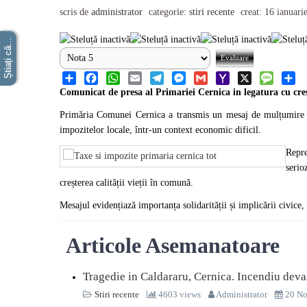
scris de
administrator
categorie:
stiri recente
creat: 16 ianuari
Știați că...
Share
Facebook
WhatsApp
Email
Telegram
Messenger
Gmail
Yahoo
X
Message
Share
Comunicat de presa al Primariei Cernica in legatura cu crest
Mail
Primăria Comunei Cernica a transmis un mesaj de mulțumire cetă
impozitelor locale, într-un context economic dificil.
Repre
serio
creșterea calității vieții în comună.
Mesajul evidențiază importanța solidarității și implicării civice,
Articole Asemanatoare
Tragedie in Caldararu, Cernica. Incendiu devas
Stiri recente
4603 views
Administrator
20 No