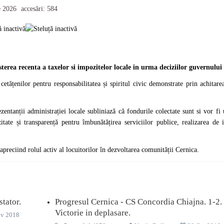
e 2026
accesări: 584
erea recenta a taxelor si impozitelor locale in urma deciziilor guvernului
țenilor pentru responsabilitatea și spiritul civic demonstrate prin achitarea
zentanții administrației locale subliniază că fondurile colectate sunt si vor fi 
zitate și transparență pentru îmbunătățirea serviciilor publice, realizarea de in
 apreciind rolul activ al locuitorilor în dezvoltarea comunității Cernica.
tator.
Progresul Cernica - CS Concordia Chiajna. 1-2.
Victorie in deplasare.
v 2018