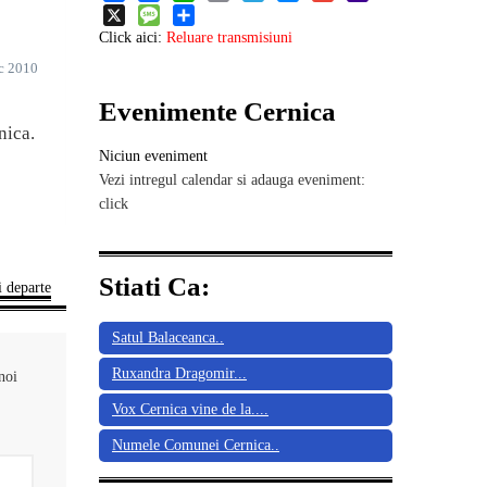
Share
Facebook
WhatsApp
Email
Telegram
Messenger
Gmail
Yahoo
Mail
X
Message
Share
Click aici:
Reluare transmisiuni
c 2010
Evenimente Cernica
nica.
Niciun eveniment
0
Vezi intregul calendar si adauga eveniment:
click
Stiati Ca:
 departe
Satul Balaceanca..
Ruxandra Dragomir...
noi
Vox Cernica vine de la....
Numele Comunei Cernica..