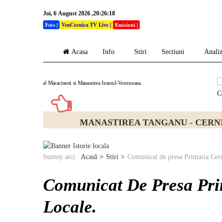
Joi, 6 August 2026 ,20:26:19
Foto
|
VoxCernica TV Live
|
Emisiuni
|
Acasa
Info
Stiri
Sectiuni
Anali
NECROPOLA NEOLITICĂ D
Sunteți aici:
Acasă
Stiri
Comunicat de presa Primaria Cerni
Comunicat De Presa Prim
Locale.