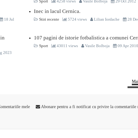
Sport
4258 views
Vasile Bolboja
29 Oct 2012
Inec in lacul Cernica.
18 Jul
Stiri recente
5724 views
Lilian Iordache
28 De
din
107 pagini de istorie fotbalistica a comunei Cer
Sport
43011 views
Vasile Bolboja
09 Apr 201
g 2023
Mai
omentariile mele
Abonare pentru a fi notificat cu privire la comentariile 