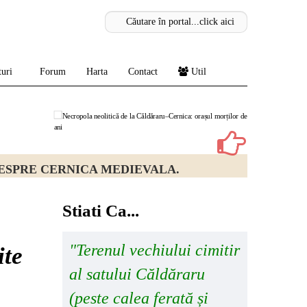
uri
Forum
Harta
Contact
Util
E ACUM 7.000 DE ANI
Stiati Ca...
"Terenul vechiului cimitir
ite
al satului Căldăraru
(peste calea ferată și