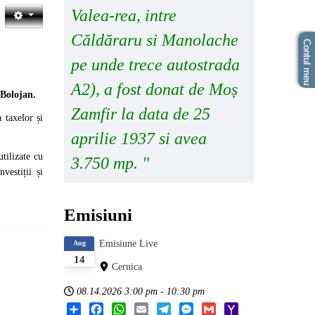
Valea-rea, intre
Căldăraru si Manolache
Contul meu
pe unde trece autostrada
A2), a fost donat de Moș
 Bolojan.
Zamfir la data de 25
 taxelor și
aprilie 1937 si avea
utilizate cu
3.750 mp. "
vestiții și
Emisiuni
Emisiune Live
Aug
14
Cernica
08.14.2026
3:00 pm
-
10:30 pm