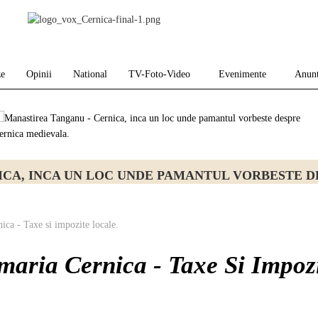
ze
Opinii
National
TV-Foto-Video
Evenimente
Anunt
E LA CĂLDĂRARU–CERNICA: ORAȘUL MORȚILOR D
ca - Taxe si impozite locale.
aria Cernica - Taxe Si Impoz